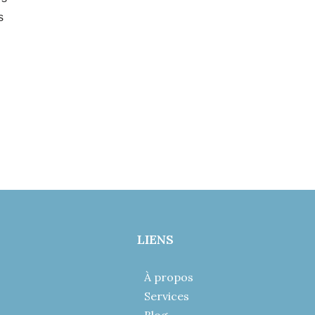
s
.
LIENS
À propos
Services